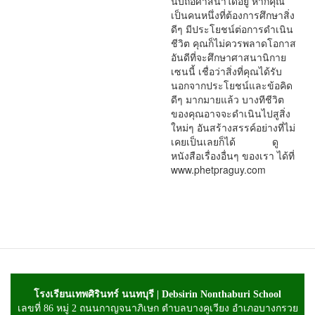
นับถือศาสนาใดอยู่ หากคุณ
เป็นคนหนึ่งที่ต้องการศึกษาสิ่ง
ดีๆ มีประโยชน์ต่อการดำเนิน
ชีวิต คุณก็ไม่ควรพลาดโอกาส
อันดีที่จะศึกษาศาสนานิกาย
เซนนี้ เชื่อว่าสิ่งที่คุณได้รับ
นอกจากประโยชน์และข้อคิด
ดีๆ มากมายแล้ว บางทีชีวิต
ของคุณอาจจะดำเนินไปสูสิ่ง
ใหม่ๆ อันสร้างสรรค์อย่างที่ไม่
เคยเป็นเลยก็ได้ ดู
หนังสือเรื่องอื่นๆ ของเรา ได้ที่
www.phetpraguy.com
โรงเรียนเทพศิรินทร์ นนทบุรี | Debsirin Nonthaburi School
เลขที่ 86 หมู่ 2 ถนนกาญจนาภิเษก ตำบลบางคูเวียง อำเภอบางกรวย