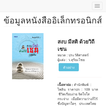
Toggl
navig
ข้อมูลหนังสืออิเล็กทรอนิกส์
ข้าม
ไป
ยัง
เนื้อหา
หลัก
สงบ มีสติ ด้วยวิถี
เซน
หมวด : ประวัติศาสตร์
ผู้แต่ง : ว.สุริยะไชย
ตัวอย่าง
เนื้อหาย่อ :
สำนักพิมพ์ :
ไพลิน ราคาปก : 109 บาท
ชีวิตเรียบง่าย จิตใจใส
กระจ่าง เมื่อมีความว่างก็ไร้
ซึ่งปัญหาใดๆ ประเทศไทย