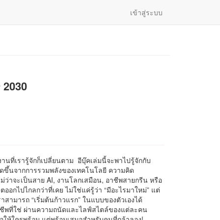
เข้าสู่ระบบ
 2030
ที่เรารู้จักก็เปลี่ยนตาม อีบุ๊คเล่มนี้จะพาไปรู้จักกับ
กิดขึ้นจากการรวมพลังของเทคโนโลยี ความคิด
 ไม่ว่าจะเป็นสาย AI, งานโลกเสมือน, อาชีพสายกรีน หรือ
กไปไกลกว่าที่เคย ไม่ใช่แค่รู้ว่า “มีอะไรมาใหม่” แต่
่าเราสามารถ “เริ่มต้นก้าวแรก” ในแบบของตัวเองได้
าชีพที่ใช่ ผ่านความถนัดและไลฟ์สไตล์ของแต่ละคน
ให้ใครพร้อม แต่พร้อมเสมอสำหรับคนที่กล้าลอง!