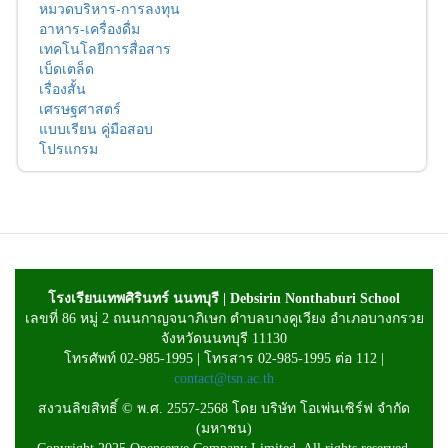
หมวดบริหาร-การลงทุน
อาหาร-เครื่องดื่ม
เทคโนโลยีการสื่อสาร
เบ็ดเตล็ด
เรื่องสั้น
เศรษฐศาสตร์
แบบเรียน คู่มือสอบ
โปรแกรม
โรงเรียนเทพศิรินทร์ นนทบุรี | Debsirin Nonthaburi School
เลขที่ 86 หมู่ 2 ถนนกาญจนาภิเษก ตำบลบางคูเวียง อำเภอบางกรวย
จังหวัดนนทบุรี 11130
โทรศัพท์ 02-985-1995 | โทรสาร 02-985-1995 ต่อ 112 |
contact@tsn.ac.th
สงวนลิขสิทธิ์ © พ.ศ. 2557-2568 โดย บริษัท โอเพ่นเซิร์ฟ จำกัด
(มหาชน)