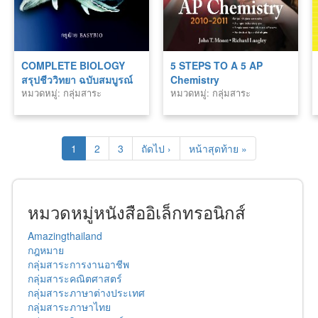
COMPLETE BIOLOGY
5 STEPS TO A 5 AP
สรุปชีววิทยา ฉบับสมบูรณ์
Chemistry
หมวดหมู่: กลุ่มสาระ
หมวดหมู่: กลุ่มสาระ
(PDF) ปรับปรุงใหม่ พิมพ์
วิทยาศาสตร์
วิทยาศาสตร์
ครั้งที่ 3
1
2
3
ถัดไป ›
หน้าสุดท้าย »
หมวดหมู่หนังสืออิเล็กทรอนิกส์
Amazingthailand
กฎหมาย
กลุ่มสาระการงานอาชีพ
กลุ่มสาระคณิตศาสตร์
กลุ่มสาระภาษาต่างประเทศ
กลุ่มสาระภาษาไทย