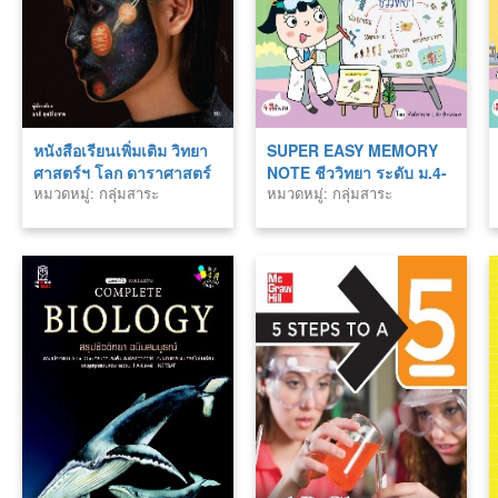
หนังสือเรียนเพิ่มเติม วิทยา
SUPER EASY MEMORY
ศาสตร์ฯ โลก ดาราศาสตร์
NOTE ชีววิทยา ระดับ ม.4-
หมวดหมู่: กลุ่มสาระ
หมวดหมู่: กลุ่มสาระ
และอวกาศ ม.6 (หลักสูตร
5-6 เรียนก็เข้าใจ สอบยิ่งง่าย
วิทยาศาสตร์
วิทยาศาสตร์
60)
เลย