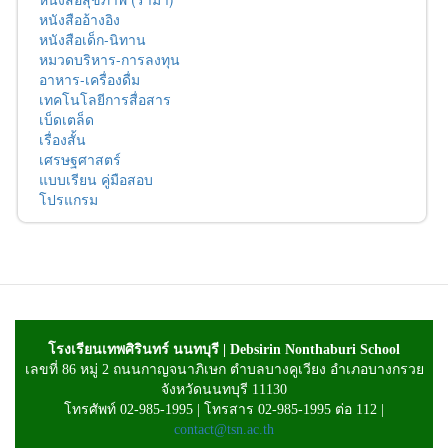
หนังสืออ้างอิง
หนังสือเด็ก-นิทาน
หมวดบริหาร-การลงทุน
อาหาร-เครื่องดื่ม
เทคโนโลยีการสื่อสาร
เบ็ดเตล็ด
เรื่องสั้น
เศรษฐศาสตร์
แบบเรียน คู่มือสอบ
โปรแกรม
โรงเรียนเทพศิรินทร์ นนทบุรี | Debsirin Nonthaburi School
เลขที่ 86 หมู่ 2 ถนนกาญจนาภิเษก ตำบลบางคูเวียง อำเภอบางกรวย
จังหวัดนนทบุรี 11130
โทรศัพท์ 02-985-1995 | โทรสาร 02-985-1995 ต่อ 112 |
contact@tsn.ac.th