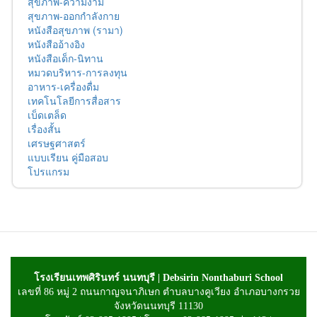
สุขภาพ-ความงาม
สุขภาพ-ออกกำลังกาย
หนังสือสุขภาพ (รามา)
หนังสืออ้างอิง
หนังสือเด็ก-นิทาน
หมวดบริหาร-การลงทุน
อาหาร-เครื่องดื่ม
เทคโนโลยีการสื่อสาร
เบ็ดเตล็ด
เรื่องสั้น
เศรษฐศาสตร์
แบบเรียน คู่มือสอบ
โปรแกรม
โรงเรียนเทพศิรินทร์ นนทบุรี | Debsirin Nonthaburi School
เลขที่ 86 หมู่ 2 ถนนกาญจนาภิเษก ตำบลบางคูเวียง อำเภอบางกรวย
จังหวัดนนทบุรี 11130