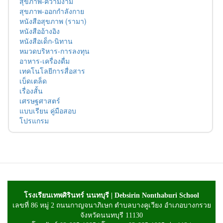
สุขภาพ-ความงาม
สุขภาพ-ออกกำลังกาย
หนังสือสุขภาพ (รามา)
หนังสืออ้างอิง
หนังสือเด็ก-นิทาน
หมวดบริหาร-การลงทุน
อาหาร-เครื่องดื่ม
เทคโนโลยีการสื่อสาร
เบ็ดเตล็ด
เรื่องสั้น
เศรษฐศาสตร์
แบบเรียน คู่มือสอบ
โปรแกรม
โรงเรียนเทพศิรินทร์ นนทบุรี | Debsirin Nonthaburi School
เลขที่ 86 หมู่ 2 ถนนกาญจนาภิเษก ตำบลบางคูเวียง อำเภอบางกรวย
จังหวัดนนทบุรี 11130