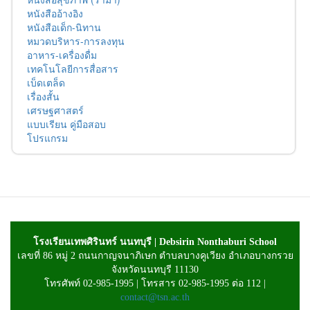
หนังสืออ้างอิง
หนังสือเด็ก-นิทาน
หมวดบริหาร-การลงทุน
อาหาร-เครื่องดื่ม
เทคโนโลยีการสื่อสาร
เบ็ดเตล็ด
เรื่องสั้น
เศรษฐศาสตร์
แบบเรียน คู่มือสอบ
โปรแกรม
โรงเรียนเทพศิรินทร์ นนทบุรี | Debsirin Nonthaburi School
เลขที่ 86 หมู่ 2 ถนนกาญจนาภิเษก ตำบลบางคูเวียง อำเภอบางกรวย
จังหวัดนนทบุรี 11130
โทรศัพท์ 02-985-1995 | โทรสาร 02-985-1995 ต่อ 112 |
contact@tsn.ac.th