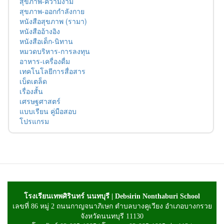
สุขภาพ-ความงาม
สุขภาพ-ออกกำลังกาย
หนังสือสุขภาพ (รามา)
หนังสืออ้างอิง
หนังสือเด็ก-นิทาน
หมวดบริหาร-การลงทุน
อาหาร-เครื่องดื่ม
เทคโนโลยีการสื่อสาร
เบ็ดเตล็ด
เรื่องสั้น
เศรษฐศาสตร์
แบบเรียน คู่มือสอบ
โปรแกรม
โรงเรียนเทพศิรินทร์ นนทบุรี | Debsirin Nonthaburi School
เลขที่ 86 หมู่ 2 ถนนกาญจนาภิเษก ตำบลบางคูเวียง อำเภอบางกรวย
จังหวัดนนทบุรี 11130