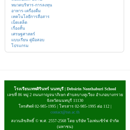
หมวดบริหาร-การลงทุน
อาหาร-เครื่องดื่ม
เทคโนโลยีการสื่อสาร
เบ็ดเตล็ด
เรื่องสั้น
เศรษฐศาสตร์
แบบเรียน คู่มือสอบ
โปรแกรม
โรงเรียนเทพศิรินทร์ นนทบุรี | Debsirin Nonthaburi School
เลขที่ 86 หมู่ 2 ถนนกาญจนาภิเษก ตำบลบางคูเวียง อำเภอบางกรวย
จังหวัดนนทบุรี 11130
โทรศัพท์ 02-985-1995 | โทรสาร 02-985-1995 ต่อ 112 |
contact@tsn.ac.th
สงวนลิขสิทธิ์ © พ.ศ. 2557-2568 โดย บริษัท โอเพ่นเซิร์ฟ จำกัด
(มหาชน)