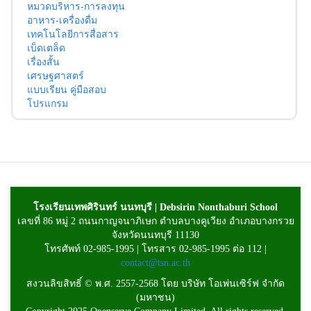
หมวดบริหาร-การลงทุน
อาหาร-เครื่องดื่ม
เทคโนโลยีการสื่อสาร
เบ็ดเตล็ด
เรื่องสั้น
เศรษฐศาสตร์
แบบเรียน คู่มือสอบ
โปรแกรม
โรงเรียนเทพศิรินทร์ นนทบุรี | Debsirin Nonthaburi School
เลขที่ 86 หมู่ 2 ถนนกาญจนาภิเษก ตำบลบางคูเวียง อำเภอบางกรวย
จังหวัดนนทบุรี 11130
โทรศัพท์ 02-985-1995 | โทรสาร 02-985-1995 ต่อ 112 |
contact@tsn.ac.th
สงวนลิขสิทธิ์ © พ.ศ. 2557-2568 โดย บริษัท โอเพ่นเซิร์ฟ จำกัด
(มหาชน)